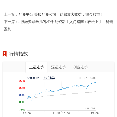
配资平台 炒股配资公司：助您放大收益，掘金股市！
上一篇：
a股融资融券几倍杠杆 配资新手入门指南：轻松上手，稳健
下一篇：
盈利！
行情指数
上证走势
深证走势
创业走势