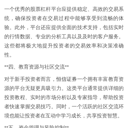
一个优秀的股票杠杆平台应提供稳定、高效的交易系
统，确保投资者在交易过程中能够享受到流畅的体
验。此外，平台还应提供全面的技术支持，包括实时
的行情数据、专业的分析工具以及及时的客户服务。
这些都将极大地提升投资者的交易效率和决策准确
性。
**四、教育资源与社区交流**
恒信证券
对于新手投资者而言，
一个拥有丰富教育资
源的平台无疑更具吸引力。这类平台通常提供详细的
投资教程、实时的市场分析以及专家指导，帮助投资
者快速掌握交易技巧。同时，一个活跃的社区交流环
境也能让投资者在互动中学习成长，共享投资智慧。
**五、资金管理与风险控制**