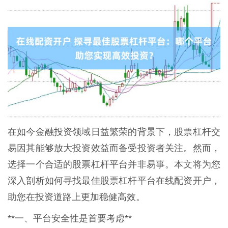
在如今金融投资领域日益繁荣的背景下，股票杠杆交
易因其能够放大投资效益而备受投资者关注。然而，
选择一个合适的股票杠杆平台并非易事。本文将为您
深入剖析如何寻找最佳股票杠杆平台在线配资开户，
助您在投资道路上更加稳健高效。
**一、平台安全性是首要考虑**