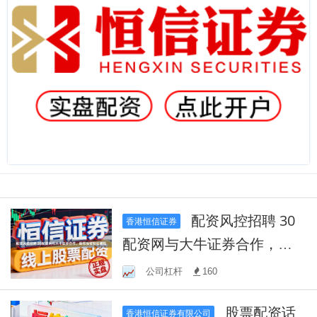
配资风控招聘 30
香港恒信证券
配资网与大牛证券合作，助
您投资轻松赚钱
公司杠杆
160
股票配资话
香港恒信证券有限公司