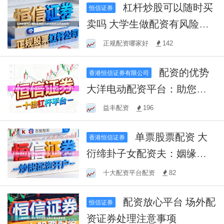
杠杆炒股可以随时买
恒信证券
卖吗 大学生做配资有风险
吗？
正规配资哪家好
142
配资的优势
香港恒信证券有限公司
大洋电动配资平台：助您轻
松投资，稳步盈利
益丰配资
196
单票股票配资 大
香港恒信证券
衍缔卦子女配资夫：姻缘天
定，福祸相依
十大配资平台配资
82
配资放心平台 场外配
恒信证券
资证券处理注意事项