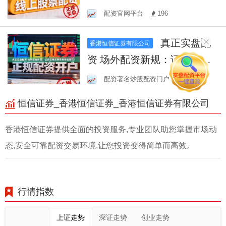
配资官网平台
196
真正实盘配
香港恒信证券有限公司
资 场外配资新规：证券法修
改将带来哪些变化？
配资著名炒股配资门户
184
恒信证券_香港恒信证券_香港恒信证券有限公司
香港恒信证券提供全面的投资服务,专业团队助您掌握市场动
态,安全可靠配资交易环境,让您投资变得简单而高效。
行情指数
上证走势
深证走势
创业走势