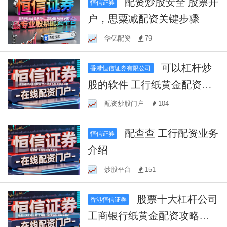
配资炒股安全 股票开
恒信证券
户，思粟减配资关键步骤
华亿配资
79
可以杠杆炒
香港恒信证券有限公司
股的软件 工行纸黄金配资服
务详解
配资炒股门户
104
配查查 工行配资业务
恒信证券
介绍
炒股平台
151
股票十大杠杆公司
香港恒信证券
工商银行纸黄金配资攻略解