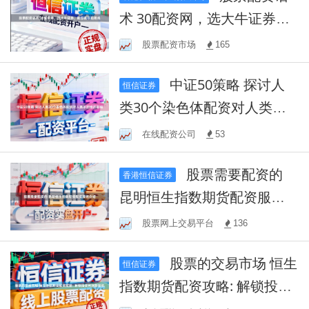
术 30配资网，选大牛证券，
助您赢在起跑线
股票配资市场
165
中证50策略 探讨人
恒信证券
类30个染色体配资对人类基
因组的影响
在线配资公司
53
股票需要配资的
香港恒信证券
昆明恒生指数期货配资服务
介绍
股票网上交易平台
136
股票的交易市场 恒生
恒信证券
指数期货配资攻略: 解锁投资
利润新契机