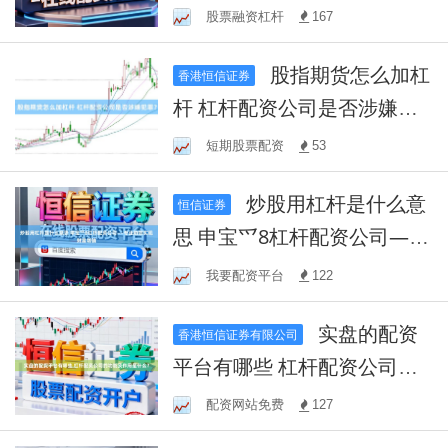
析
股票融资杠杆
167
股指期货怎么加杠
香港恒信证券
杆 杠杆配资公司是否涉嫌犯
罪？
短期股票配资
53
炒股用杠杆是什么意
恒信证券
思 申宝爫8杠杆配资公司——
专业助您实现财富增值
我要配资平台
122
实盘的配资
香港恒信证券有限公司
平台有哪些 杠杆配资公司的
功能及作用是什么？
配资网站免费
127