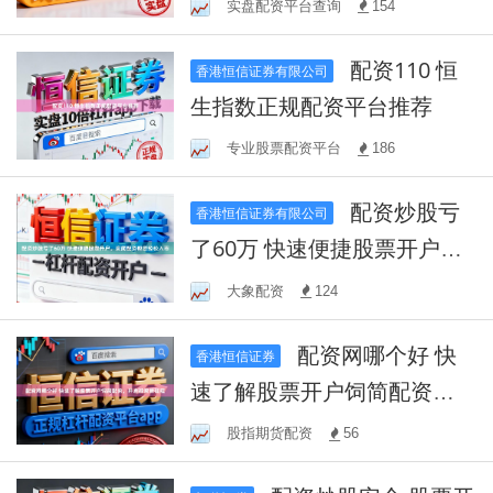
实盘配资平台查询
154
配资110 恒
香港恒信证券有限公司
生指数正规配资平台推荐
专业股票配资平台
186
配资炒股亏
香港恒信证券有限公司
了60万 快速便捷股票开户，
炭简配资帮您轻松入市
大象配资
124
配资网哪个好 快
香港恒信证券
速了解股票开户饲简配资，
开启投资新征程
股指期货配资
56