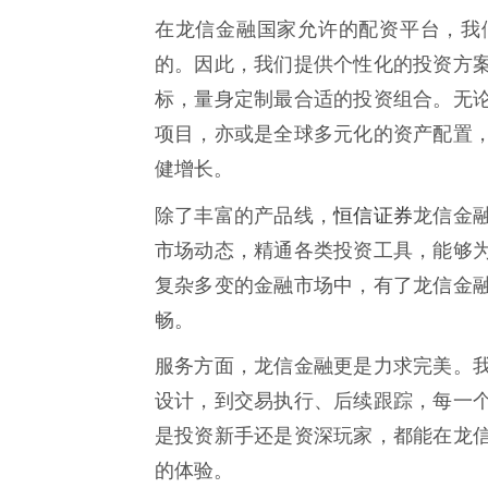
在龙信金融国家允许的配资平台，我
的。因此，我们提供个性化的投资方
标，量身定制最合适的投资组合。无
项目，亦或是全球多元化的资产配置
健增长。
恒信证券
除了丰富的产品线，
龙信金
市场动态，精通各类投资工具，能够
复杂多变的金融市场中，有了龙信金
畅。
服务方面，龙信金融更是力求完美。
设计，到交易执行、后续跟踪，每一
是投资新手还是资深玩家，都能在龙
的体验。