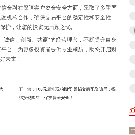
龙信金融在保障客户资金安全方面，采取了多重严
金融机构合作，确保交易平台的稳定性和安全性；
保护，让您的投资无后顾之忧。
、诚信、创新、共赢”的经营理念，不断提升自身
资平台，为更多投资者提供专业领航，助您开启财
好未来！
腾
100元就能玩的期货 警惕文商配资骗局：揭
下一篇：
露投资陷阱，保护资金安全！