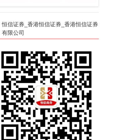
恒信证券_香港恒信证券_香港恒信证券
有限公司