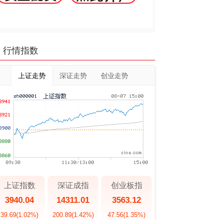
行情指数
上证走势
深证走势
创业走势
上证指数
深证成指
创业板指
3940.04
14311.01
3563.12
39.69
(1.02%)
200.89
(1.42%)
47.56
(1.35%)