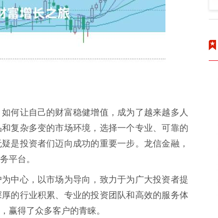
，如何让自己的财富稳健增值，成为了越来越多人
品和复杂多变的市场环境，选择一个专业、可靠的
无疑是投资者们迈向成功的重要一步。龙信金融，
务平台。
户为中心，以市场为导向，致力于为广大投资者提
深厚的行业积累、专业的投资团队和高效的服务体
，赢得了众多客户的青睐。