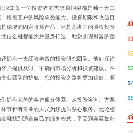
们深知每一位投资者的需求和期望都是独一无二
案，根据客户的风险承受能力、投资期限和收益目
论是稳健的固定收益产品，还是高潜力的股权投资
，龙信金融都能为您量身打造，助您实现财富的稳
0
0
融还拥有一支经验丰富的投资研究团队。他们深谙
0
为客户提供及时、准确的市场分析和投资建议。在
融专业团队的护航，您的投资之路将更加稳健、顺
0
0
我们拥有完善的客户服务体系，从投资咨询、方案
个环节都有专业的人员为您提供贴心服务。无论您
信金融找到适合自己的服务模式，享受到宾至如归