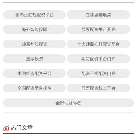
国内正在规配资平台
在哪里选股票
海外智能投顾
股票配资平台开户
炒股炒股配资
十大炒股杠杆配资平台
股票投资
期货配资平台门户
中国经济配资平台
配资正规配资门户
全国配资平台排名
股票配资线上平台
全部话题标签
热门文章