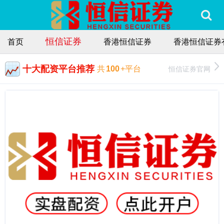
恒信证券
首页
香港恒信证券
香港恒信证券
十大配资平台推荐
恒信证券官网
共
100
+平台