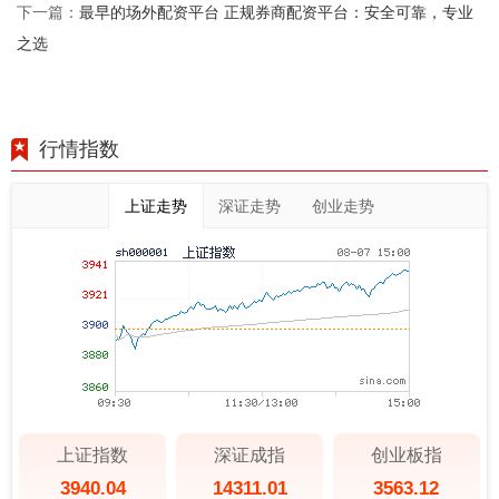
最早的场外配资平台 正规券商配资平台：安全可靠，专业
下一篇：
之选
行情指数
上证走势
深证走势
创业走势
上证指数
深证成指
创业板指
3940.04
14311.01
3563.12