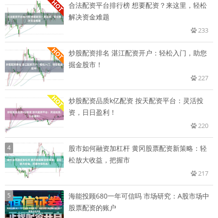
合法配资平台排行榜 想要配资？来这里，轻松
解决资金难题
233
炒股配资排名 湛江配资开户：轻松入门，助您
掘金股市！
227
炒股配资品质k亿配资 按天配资平台：灵活投
资，日日盈利！
220
4
股市如何融资加杠杆 黄冈股票配资新策略：轻
松放大收益，把握市
217
5
海能投顾680一年可信吗 市场研究：A股市场中
股票配资的账户