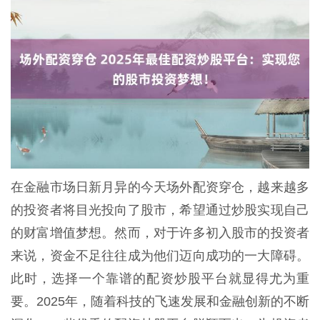
在金融市场日新月异的今天场外配资穿仓，越来越多
的投资者将目光投向了股市，希望通过炒股实现自己
的财富增值梦想。然而，对于许多初入股市的投资者
来说，资金不足往往成为他们迈向成功的一大障碍。
此时，选择一个靠谱的配资炒股平台就显得尤为重
要。2025年，随着科技的飞速发展和金融创新的不断