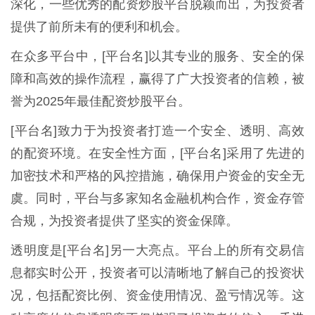
深化，一些优秀的配资炒股平台脱颖而出，为投资者
提供了前所未有的便利和机会。
在众多平台中，[平台名]以其专业的服务、安全的保
障和高效的操作流程，赢得了广大投资者的信赖，被
誉为2025年最佳配资炒股平台。
[平台名]致力于为投资者打造一个安全、透明、高效
的配资环境。在安全性方面，[平台名]采用了先进的
加密技术和严格的风控措施，确保用户资金的安全无
虞。同时，平台与多家知名金融机构合作，资金存管
合规，为投资者提供了坚实的资金保障。
透明度是[平台名]另一大亮点。平台上的所有交易信
息都实时公开，投资者可以清晰地了解自己的投资状
况，包括配资比例、资金使用情况、盈亏情况等。这