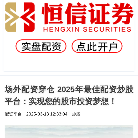
场外配资穿仓 2025年最佳配资炒股
平台：实现您的股市投资梦想！
炒股
配资平台
2025-03-13 12:33:04