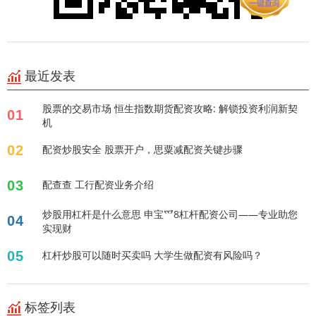
最近发表
股票的交易市场 恒生指数期货配资攻略: 解锁投资利润新契
01
机
02
配资炒股安全 股票开户，思粟减配资关键步骤
03
配查查 工行配资业务介绍
炒股用杠杆是什么意思 申宝爫8杠杆配资公司——专业助您
04
实现财
05
杠杆炒股可以随时买卖吗 大学生做配资有风险吗？
标签列表